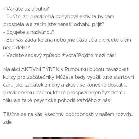
- Váháte už dlouho?
- Tušíte, že pravidelná pohybová aktivita by vám
prospěla, ale zatím jste nenašli odvahu přijít?
- Bojujete s nadváhou?
- Bolí vás záda, kolena nebo jiné části těla a chcete s tím
něco dělat?
- Vedete sedavý způsob života?Pojďte mezi nás!
Na akci AKTIVNÍ TÝDEN v Rumburku budou navazovat
kurzy pro začátečníky. Můžete tedy využít tuto startovní
čáru jako začátek změny a zkusit se konečně dostat k
pravidelnému cvičení, které prospívá nejen fyzickému
tělu, ale také psychické pohodě každého z nás!
Těšíme se na vás! všechny podrobnosti v našem rozvrhu
zde: