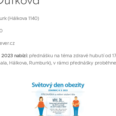
Dufková
k (Hálkova 1140)
10
ever.cz
2023 nabízí:
přednášku na téma zdravé hubutí od 17:
hala, Hálkova, Rumburk), v rámci přednášky proběhne 