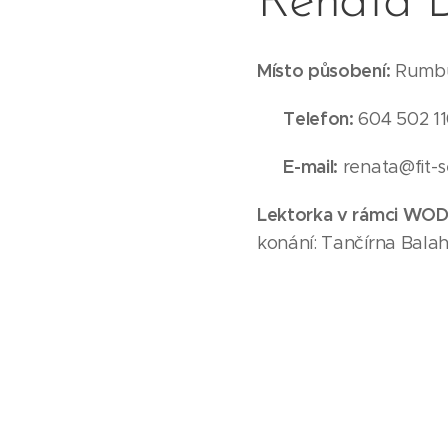
Renáta 
Místo působení:
Rumbur
☎ Telefon:
604 502 1
✉ E-mail:
renata@fit-s
Lektorka v rámci WOD 
konání: Tančírna Bala