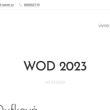
t-sever.cz
604502110
ÚVOD
WOD 2023
03.03.2023