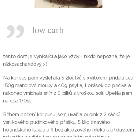
low carb
tento dort je vynikající a jako vždy - nikdo nepozná, že je
nízkosacharidový :-)
Na korpus jsem vyšlehala 5 žloutků s xylitolem, přidala cca
150g mandlové mouky a 40g psyllia, 1 prášek do pečiva a
nakonec vmíchala sníh z 5 bílků s troškou soli. Upekla jsem
na cca 170st.
Během pečení korpusu jsem uvařila pudink z 2 sáčků
vanilkového pudinkového přášku, 5 lžic tmavého
holandského kakaa a 1l bezlaktozového mléka s přídavkem