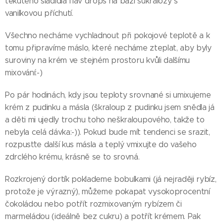
tekutého sladidla flav drops na bázi sukralózy s
vanilkovou příchutí.
Všechno necháme vychladnout při pokojové teplotě a k
tomu připravíme máslo, které necháme zteplat, aby byly
suroviny na krém ve stejném prostoru kvůli dalšímu
mixování:-)
Po pár hodinách, kdy jsou teploty srovnané si umixujeme
krém z pudinku a másla (škraloup z pudinku jsem snědla já
a děti mi ujedly trochu toho neškraloupového, takže to
nebyla celá dávka:-)). Pokud bude mít tendenci se srazit,
rozpusťte další kus másla a teplý vmixujte do vašeho
zdrclého krému, krásně se to srovná.
Rozkrojený dortík poklademe bobulkami (já nejraději rybíz,
protože je výrazný), můžeme pokapat vysokoprocentní
čokoládou nebo potřít rozmixovaným rybízem či
marmeládou (ideálně bez cukru) a potřít krémem. Pak