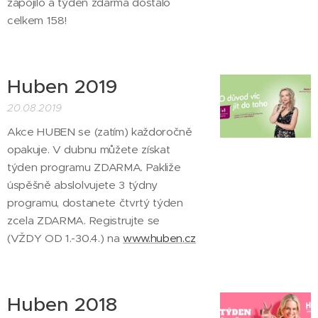
zapojilo a týden zdarma dostalo
celkem 158!
Huben 2019
20.08.2019
Akce HUBEN se (zatím) každoročně
opakuje. V dubnu můžete získat
týden programu ZDARMA. Pakliže
úspěšně abslolvujete 3 týdny
programu, dostanete čtvrtý týden
zcela ZDARMA. Registrujte se
(VŽDY OD 1.-30.4.) na
www.huben.cz
Huben 2018