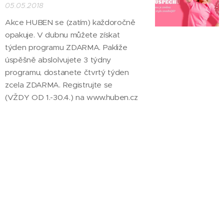
05.05.2018
Akce HUBEN se (zatím) každoročně
opakuje. V dubnu můžete získat
týden programu ZDARMA. Pakliže
úspěšně abslolvujete 3 týdny
programu, dostanete čtvrtý týden
zcela ZDARMA. Registrujte se
(VŽDY OD 1.-30.4.) na www.huben.cz
Huben 2017
04.05.2017
Akce HUBEN se (zatím) každoročně
opakuje. V dubnu můžete získat
týden programu ZDARMA. Pakliže
úspěšně abslolvujete 3 týdny